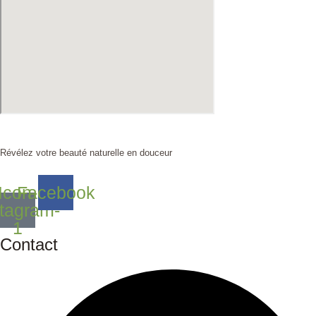
Révélez votre beauté naturelle en douceur
Icon-
Facebook
stagram-
1
Contact