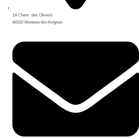
1A Chem. des Oliviers
84310 Morières-lès-Avignon