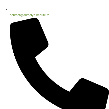
contact@aurealys-beaute.fr