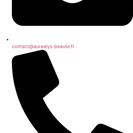
contact@aurealys-beaute.fr