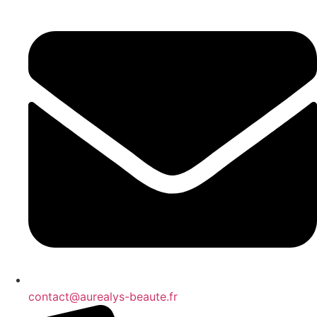
contact@aurealys-beaute.fr