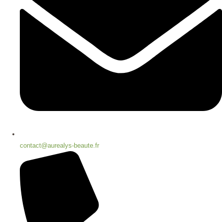
contact@aurealys-beaute.fr