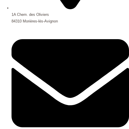
1A Chem. des Oliviers
84310 Morières-lès-Avignon