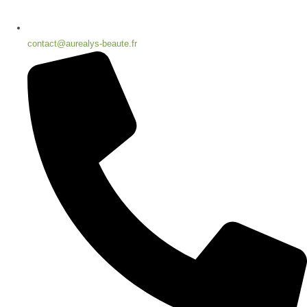
contact@aurealys-beaute.fr