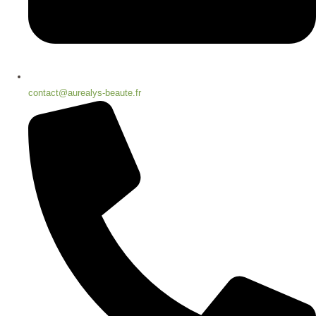
contact@aurealys-beaute.fr