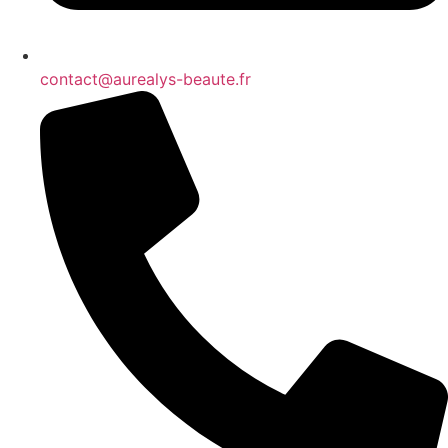
contact@aurealys-beaute.fr