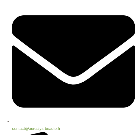
contact@aurealys-beaute.fr