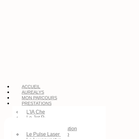
ACCUEIL
AUREALYS
MON PARCOURS
PRESTATIONS
L’IA Check
Le Jet Peel
La LED esthétique
La Twin Slim Évolution
Le Pulse Laser Trio