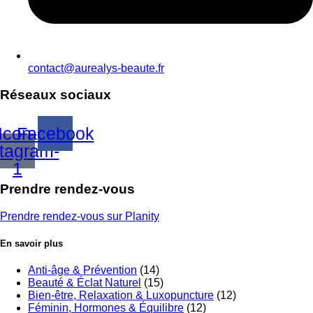
contact@aurealys-beaute.fr
Réseaux sociaux
Icon-
Facebook
stagram-
1
Prendre rendez-vous
Prendre rendez-vous sur Planity
En savoir plus
Anti-âge & Prévention
(14)
Beauté & Éclat Naturel
(15)
Bien-être, Relaxation & Luxopuncture
(12)
Féminin, Hormones & Équilibre
(12)