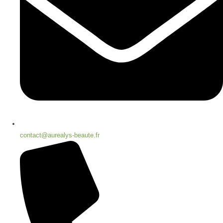
contact@aurealys-beaute.fr