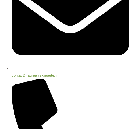
contact@aurealys-beaute.fr